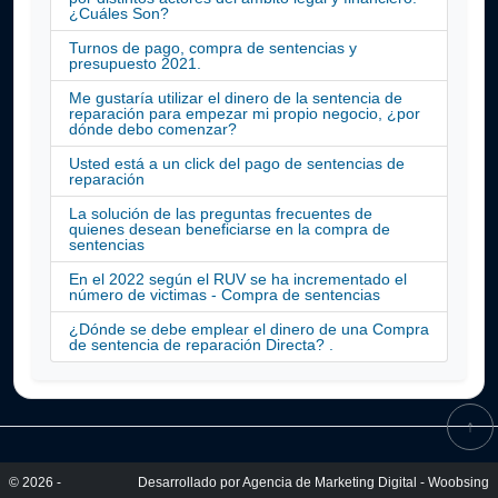
¿Cuáles Son?
Turnos de pago, compra de sentencias y
presupuesto 2021.
Me gustaría utilizar el dinero de la sentencia de
reparación para empezar mi propio negocio, ¿por
dónde debo comenzar?
Usted está a un click del pago de sentencias de
reparación
La solución de las preguntas frecuentes de
quienes desean beneficiarse en la compra de
sentencias
En el 2022 según el RUV se ha incrementado el
número de victimas - Compra de sentencias
¿Dónde se debe emplear el dinero de una Compra
de sentencia de reparación Directa? .
↑
© 2026 -
Desarrollado por
Agencia de Marketing Digital - Woobsing