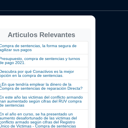
Articulos Relevantes
Compra de sentencias, la forma segura de
agilizar sus pagos
Presupuesto, compra de sentencias y turnos
de pago 2021.
Descubra por qué Conactivos es la mejor
opción en la compra de sentencias.
¿En que tendría emplear la dinero de la
Compra de sentencias de reparación Directa?
En este año las victimas del conflicto armando
han aumentado según cifras del RUV compra
de sentencias
En el año en curso, se ha presentado un
aumento desafortunado de las victimas del
conflicto armado según cifras del Registro
Único de Victimas - Compra de sentencias