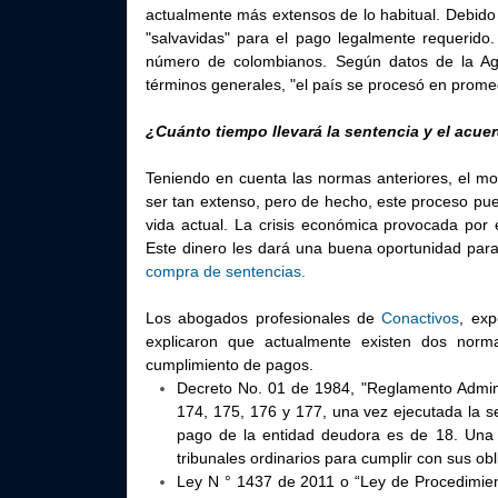
actualmente más extensos de lo habitual. Debido 
"salvavidas" para el pago legalmente requerido.
número de colombianos. Según datos de la Ag
términos generales, "el país se procesó en prom
¿Cuánto tiempo llevará la sentencia y el acue
Teniendo en cuenta las normas anteriores, el m
ser tan extenso, pero de hecho, este proceso pue
vida actual. La crisis económica provocada por 
Este dinero les dará una buena oportunidad para 
compra de sentencias.
Los abogados profesionales de
Conactivos
, exp
explicaron que actualmente existen dos norm
cumplimiento de pagos.
Decreto No. 01 de 1984, "Reglamento Adminis
174, 175, 176 y 177, una vez ejecutada la s
pago de la entidad deudora es de 18. Una
tribunales ordinarios para cumplir con sus ob
Ley N ° 1437 de 2011 o “Ley de Procedimiento