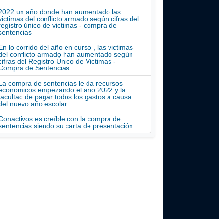
2022 un año donde han aumentado las
victimas del conflicto armado según cifras del
registro único de victimas - compra de
sentencias
En lo corrido del año en curso , las victimas
del conflicto armado han aumentado según
cifras del Registro Único de Victimas -
Compra de Sentencias .
La compra de sentencias le da recursos
económicos empezando el año 2022 y la
facultad de pagar todos los gastos a causa
del nuevo año escolar
Conactivos es creíble con la compra de
sentencias siendo su carta de presentación