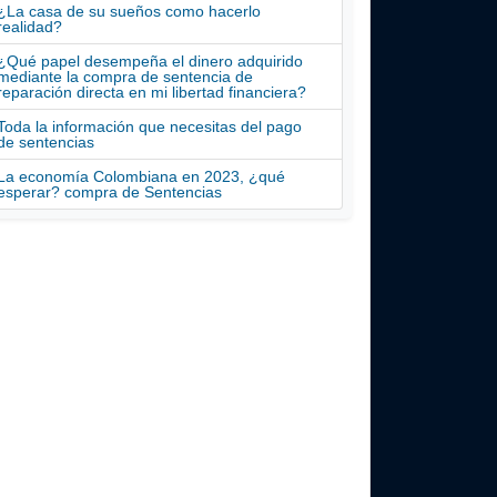
¿La casa de su sueños como hacerlo
realidad?
¿Qué papel desempeña el dinero adquirido
mediante la compra de sentencia de
reparación directa en mi libertad financiera?
Toda la información que necesitas del pago
de sentencias
La economía Colombiana en 2023, ¿qué
esperar? compra de Sentencias