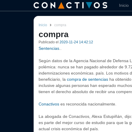
Inicio
Inicio
compra
compra
Publicado el
2020-11-24 14:42:12
Sentencias
..
Según datos de la Agencia Nacional de Defensa L
polémica: nunca se han pagado alrededor de 9.72
indemnizaciones económicas. país. Los motivos d
beneficiario, la
compra de sentencias
ha obtenido 
inclusive algunas personas han esperado muchos 
tienen el derecho absoluto de recibir una compen
Conactivos
es reconocida nacionalmente.
La abogada de Conactivos, Alexa Estupiñán, dij
es parte del mejor curso de estudio para que la g
actual crisis económica del país.