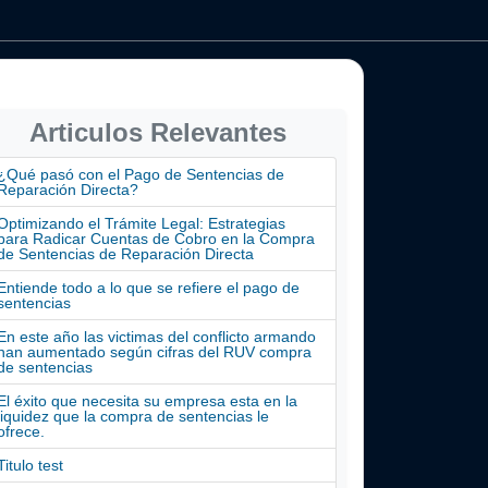
Articulos Relevantes
¿Qué pasó con el Pago de Sentencias de
Reparación Directa?
Optimizando el Trámite Legal: Estrategias
para Radicar Cuentas de Cobro en la Compra
de Sentencias de Reparación Directa
Entiende todo a lo que se refiere el pago de
sentencias
En este año las victimas del conflicto armando
han aumentado según cifras del RUV compra
de sentencias
El éxito que necesita su empresa esta en la
liquidez que la compra de sentencias le
ofrece.
Titulo test