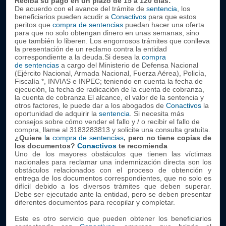
Reciba su pago en un plazo de 15 a 120 días:
De acuerdo con el avance del trámite de
sentencia
, los
beneficiarios pueden acudir a
Conactivos
para que estos
peritos que
compra de
sentencias
puedan hacer una oferta
para que no solo obtengan dinero en unas semanas, sino
que también lo liberen. Los engorrosos trámites que conlleva
la presentación de un reclamo contra la entidad
correspondiente a la deuda.Si desea la
compra
de
sentencias
a cargo del Ministerio de Defensa Nacional
(Ejército Nacional, Armada Nacional, Fuerza Aérea), Policía,
Fiscalía *, INVIAS e INPEC; teniendo en cuenta la fecha de
ejecución, la fecha de radicación de la cuenta de cobranza,
la cuenta de cobranza El alcance, el valor de la sentencia y
otros factores, le puede dar a los abogados de
Conactivos
la
oportunidad de adquirir la
sentencia
. Si necesita más
consejos sobre cómo vender el fallo y / o recibir el fallo de
compra, llame al 3183283813 y solicite una consulta gratuita.
¿Quiere
l
a
comp
ra de
sentencia
s
, pero no tiene copias de
los documentos?
Conactivos
te recomienda
Uno de los mayores obstáculos que tienen las víctimas
nacionales para reclamar una indemnización directa son los
obstáculos relacionados con el proceso de obtención y
entrega de los documentos correspondientes, que no solo es
difícil debido a los diversos trámites que deben superar.
Debe ser ejecutado ante la entidad, pero se deben presentar
diferentes documentos para recopilar y completar.
Este es otro servicio que pueden obtener los beneficiarios