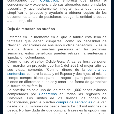
contactando con
Conactivos
, empresa que brinda el
conocimiento y experiencia de sus abogados para brindarles
asesoría y acompañamiento integral, para que puedan
simplificar el proceso y ayudarlo a obtener copias de los
documentos antes de postularse. Luego, la entidad procede
a adquirir juicio.
Deja de retrasar los sueños
Estamos en un momento en el que la familia está llena de
fantasías que deben cumplirse, como no necesidad de
Navidad, vacaciones de ensueño y otros beneficios. Si se le
adeuda dinero a muchas personas en las próximas
semanas, estos beneficios pueden retrasar la sentencia y
liquidación colombiana.
Como lo hizo el señor Oclide Guiar Arias, es hora de poner
en marcha un proyecto que hará del 2021 el mejor año de
sus vidas, comentó: “Con el dinero de la
compra de
sentencias
, compré la casa y mi Esposa y dos hijos, al mismo
tiempo compro bienes para mi negocio para poder vender
bienes en diferentes pueblos y tener una forma de garantizar
el futuro de mi familia.
Lo anterior es solo uno de los más de 1,000 casos exitosos
completados por
Conactivos
en todas las regiones de
Colombia. Los límites de los sueños los ponen los
beneficiarios, porque pueden
compra de
sentencias
que van
desde los 50 millones de pesos hasta los 10 mil millones de
pesos. No hay duda de que comprar frases es la opción más