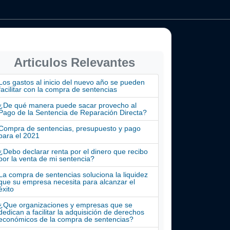
Articulos Relevantes
Los gastos al inicio del nuevo año se pueden
facilitar con la compra de sentencias
¿De qué manera puede sacar provecho al
Pago de la Sentencia de Reparación Directa?
Compra de sentencias, presupuesto y pago
para el 2021
¿Debo declarar renta por el dinero que recibo
por la venta de mi sentencia?
La compra de sentencias soluciona la liquidez
que su empresa necesita para alcanzar el
éxito
¿Que organizaciones y empresas que se
dedican a facilitar la adquisición de derechos
económicos de la compra de sentencias?