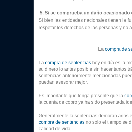
 5. Si se comprueba un daño ocasionado 
Si bien las entidades nacionales tienen la f
respetar los derechos de las personas y no at
La 
compra de s
La 
compra de sentencias
 hoy en día es la m
su dinero lo antes posible sin hacer tantos t
sentencias anteriormente mencionadas pued
puedan asesorar mejor. 
Es importante que tenga presente que la 
com
la cuenta de cobro ya ha sido presentada ide
compra de sentencias
 no solo el tiempo se d
calidad de vida. 