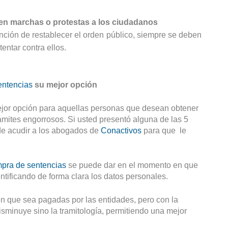
en marchas o protestas a los ciudadanos
unción de restablecer el orden público, siempre se deben 
entar contra ellos.
entencias
 su mejor opción 
ejor opción para aquellas personas que desean obtener 
rámites engorrosos. Si usted presentó alguna de las 5 
e acudir a los abogados de 
Conactivos
 para que  le 
pra de sentencias
 se puede dar en el momento en que 
ntificando de forma clara los datos personales.
Generalmente la sentencias demoran años en que sea pagadas por las entidades, pero con la 
isminuye sino la tramitología, permitiendo una mejor 