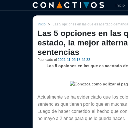
Inicio
Inicio
Las 5 opciones en las que es acertado demandar 
Las 5 opciones en las 
estado, la mejor altern
sentencias
Publicado el
2021-11-05 18:45:22
Las 5 opciones en las que es acertado dem
Actualmente se ha evidenciado que los colom
sentencias que tienen por lo que en muchas
Luego de haber cometido el hecho que conll
no mayo a 2 años para que lo pueda hacer.