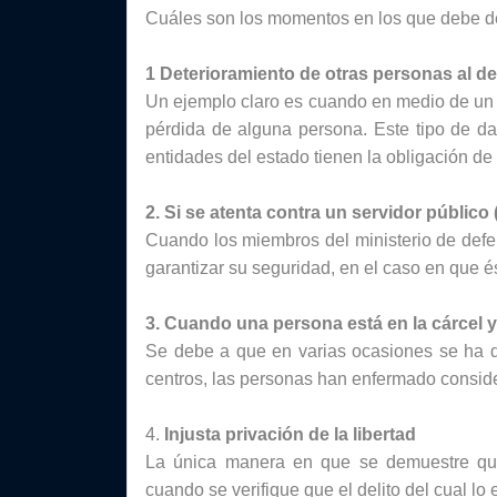
Cuáles son los momentos en los que debe de
1 Deterioramiento de otras personas al de
Un ejemplo claro es cuando en medio de un 
pérdida de alguna persona. Este tipo de d
entidades del estado tienen la obligación de
2. Si se atenta contra un servidor público (
Cuando los miembros del ministerio de defen
garantizar su seguridad, en el caso en que é
3. Cuando una persona está en la cárcel y 
Se debe a que en varias ocasiones se ha d
centros, las personas han enfermado consid
4. 
Injusta privación de la libertad
La única manera en que se demuestre que
cuando se verifique que el delito del cual lo