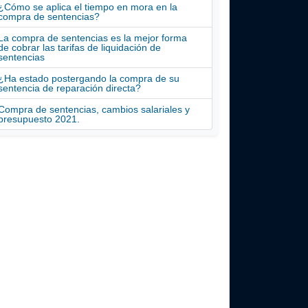
¿Cómo se aplica el tiempo en mora en la
compra de sentencias?
La compra de sentencias es la mejor forma
de cobrar las tarifas de liquidación de
sentencias
¿Ha estado postergando la compra de su
sentencia de reparación directa?
Compra de sentencias, cambios salariales y
presupuesto 2021.