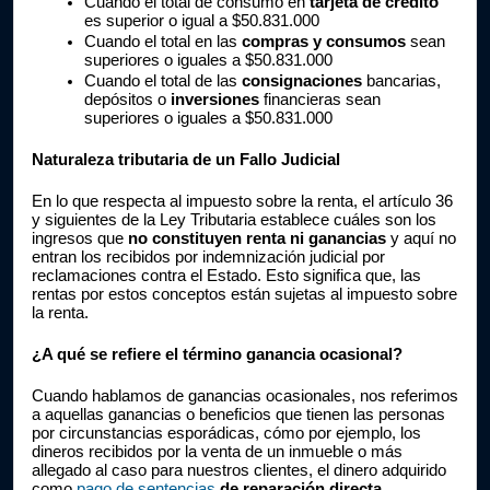
Cuando el total de consumo en 
tarjeta de crédito 
es superior o igual a $50.831.000
Cuando el total en las 
compras y consumos
 sean 
superiores o iguales a $50.831.000
Cuando el total de las 
consignaciones 
bancarias, 
depósitos o 
inversiones 
financieras sean 
superiores o iguales a $50.831.000
Naturaleza tributaria de un Fallo Judicial
En lo que respecta al impuesto sobre la renta, el artículo 36 
y siguientes de la Ley Tributaria establece cuáles son los 
ingresos que 
no constituyen renta ni ganancias 
y aquí no 
entran los recibidos por indemnización judicial por 
reclamaciones contra el Estado. Esto significa que, las 
rentas por estos conceptos están sujetas al impuesto sobre 
la renta.
¿A qué se refiere el término ganancia ocasional?
Cuando hablamos de ganancias ocasionales, nos referimos 
a aquellas ganancias o beneficios que tienen las personas 
por circunstancias esporádicas, cómo por ejemplo, los 
dineros recibidos por la venta de un inmueble o más 
allegado al caso para nuestros clientes, el dinero adquirido 
como 
pago de sentencias
 de reparación directa.